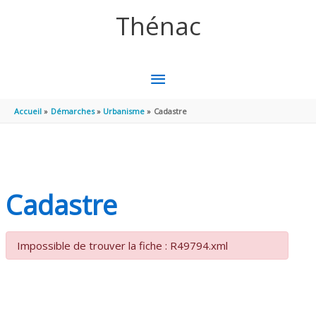
Aller au contenu
Aller au pied de page
Thénac
MENU
PRINCIPAL
Accueil
Démarches
Urbanisme
Cadastre
Cadastre
Impossible de trouver la fiche : R49794.xml