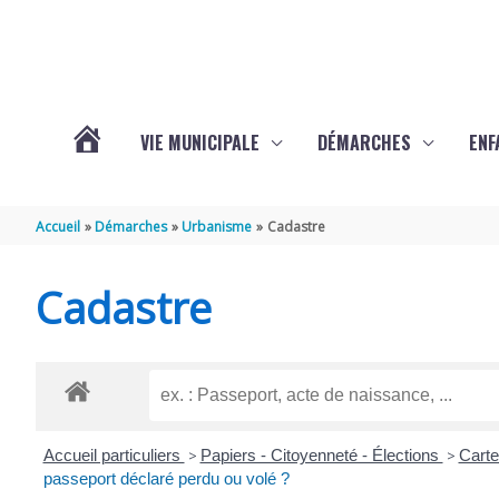
Aller au contenu
Aller au pied de page
VIE MUNICIPALE
DÉMARCHES
ENF
ACTUALITÉS
Accueil
Démarches
Urbanisme
Cadastre
DE
Cadastre
THÉNAC
Accueil particuliers
>
Papiers - Citoyenneté - Élections
>
Carte
passeport déclaré perdu ou volé ?