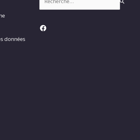
rme
Facebook
es données