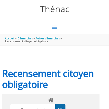
Aller au contenu
Aller au pied de page
Thénac
MENU
PRINCIPAL
Accueil
Démarches
Autres démarches
Recensement citoyen obligatoire
Recensement citoyen
obligatoire