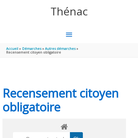
Aller au contenu
Aller au pied de page
Thénac
MENU
PRINCIPAL
Accueil
Démarches
Autres démarches
Recensement citoyen obligatoire
Recensement citoyen
obligatoire