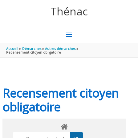
Aller au contenu
Aller au pied de page
Thénac
MENU
PRINCIPAL
Accueil
Démarches
Autres démarches
Recensement citoyen obligatoire
Recensement citoyen
obligatoire