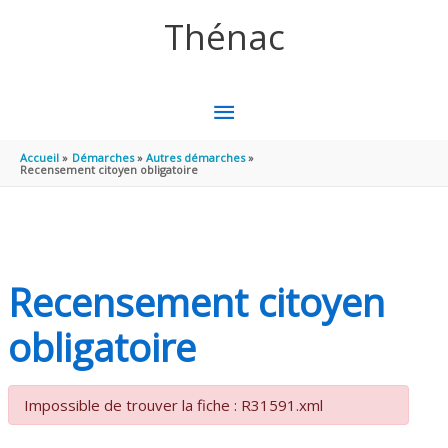
Aller au contenu
Aller au pied de page
Thénac
MENU
PRINCIPAL
Accueil
Démarches
Autres démarches
Recensement citoyen obligatoire
Recensement citoyen
obligatoire
Impossible de trouver la fiche : R31591.xml