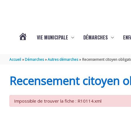
Aller au contenu
Aller au pied de page
VIE MUNICIPALE
DÉMARCHES
ENF
ACTUALITÉS
Accueil
Démarches
Autres démarches
Recensement citoyen obligat
DE
Recensement citoyen ob
THÉNAC
Impossible de trouver la fiche : R10114.xml