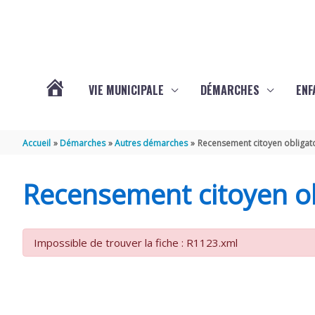
Aller au contenu
Aller au pied de page
VIE MUNICIPALE
DÉMARCHES
ENF
ACTUALITÉS
Accueil
Démarches
Autres démarches
Recensement citoyen obligat
DE
Recensement citoyen ob
THÉNAC
Impossible de trouver la fiche : R1123.xml