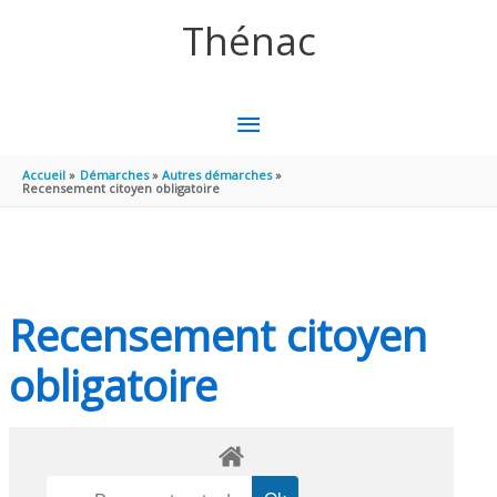
Aller au contenu
Aller au pied de page
Thénac
MENU
PRINCIPAL
Accueil
Démarches
Autres démarches
Recensement citoyen obligatoire
Recensement citoyen
obligatoire