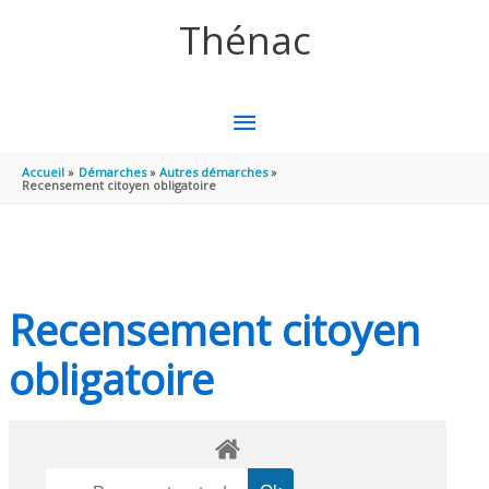
Aller au contenu
Aller au pied de page
Thénac
MENU
PRINCIPAL
Accueil
Démarches
Autres démarches
Recensement citoyen obligatoire
Recensement citoyen
obligatoire