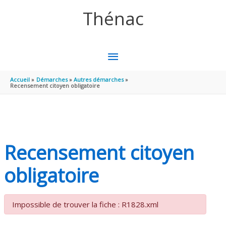
Aller au contenu
Aller au pied de page
Thénac
MENU
PRINCIPAL
Accueil
Démarches
Autres démarches
Recensement citoyen obligatoire
Recensement citoyen
obligatoire
Impossible de trouver la fiche : R1828.xml