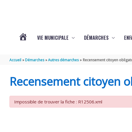
Aller au contenu
Aller au pied de page
VIE MUNICIPALE
DÉMARCHES
ENF
ACTUALITÉS
Accueil
Démarches
Autres démarches
Recensement citoyen obligat
DE
Recensement citoyen ob
THÉNAC
Impossible de trouver la fiche : R12506.xml