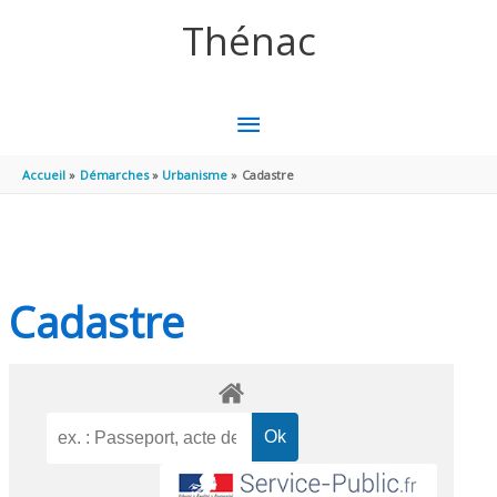
Aller au contenu
Aller au pied de page
Thénac
MENU
PRINCIPAL
Accueil
Démarches
Urbanisme
Cadastre
Cadastre