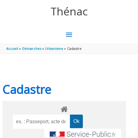
Aller au contenu
Aller au pied de page
Thénac
MENU
PRINCIPAL
Accueil
Démarches
Urbanisme
Cadastre
Cadastre