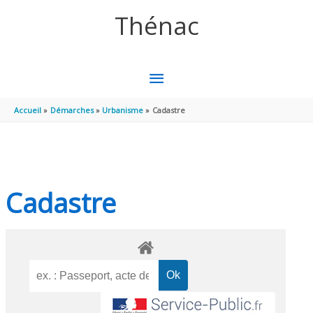
Aller au contenu
Aller au pied de page
Thénac
MENU
PRINCIPAL
Accueil
Démarches
Urbanisme
Cadastre
Cadastre