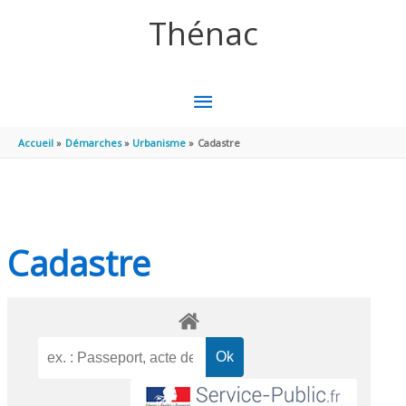
Aller au contenu
Aller au pied de page
Thénac
MENU
PRINCIPAL
Accueil
Démarches
Urbanisme
Cadastre
Cadastre