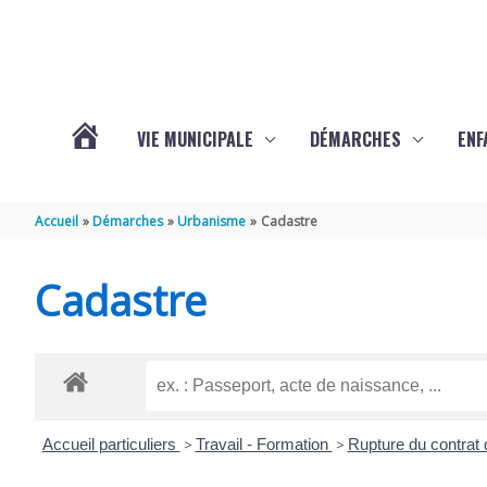
Aller au contenu
Aller au pied de page
VIE MUNICIPALE
DÉMARCHES
ENF
ACTUALITÉS
Accueil
Démarches
Urbanisme
Cadastre
DE
Cadastre
THÉNAC
Accueil particuliers
>
Travail - Formation
>
Rupture du contrat 