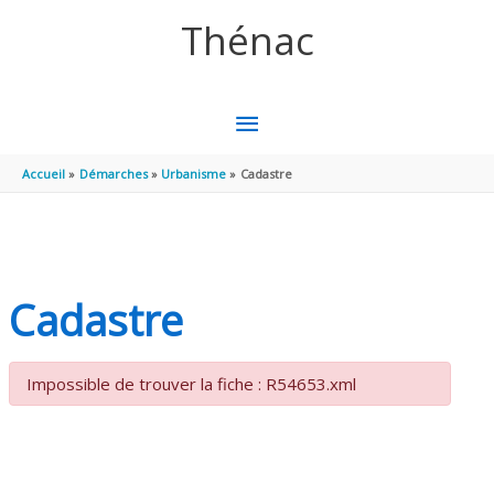
Aller au contenu
Aller au pied de page
Thénac
MENU
PRINCIPAL
Accueil
Démarches
Urbanisme
Cadastre
Cadastre
Impossible de trouver la fiche : R54653.xml