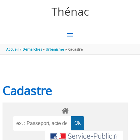
Aller au contenu
Aller au pied de page
Thénac
MENU
PRINCIPAL
Accueil
Démarches
Urbanisme
Cadastre
Cadastre