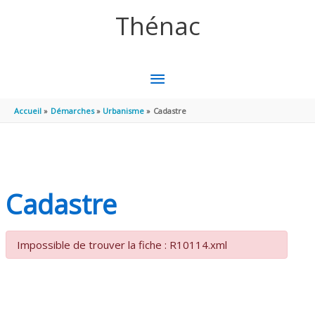
Aller au contenu
Aller au pied de page
Thénac
MENU
PRINCIPAL
Accueil
Démarches
Urbanisme
Cadastre
Cadastre
Impossible de trouver la fiche : R10114.xml