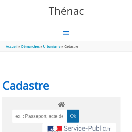
Aller au contenu
Aller au pied de page
Thénac
MENU
PRINCIPAL
Accueil
Démarches
Urbanisme
Cadastre
Cadastre