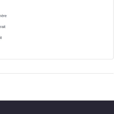
mère
rait
it