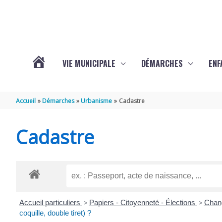
Aller au contenu
Aller au pied de page
VIE MUNICIPALE
DÉMARCHES
ENF
ACTUALITÉS
Accueil
Démarches
Urbanisme
Cadastre
DE
Cadastre
THÉNAC
Accueil particuliers
>
Papiers - Citoyenneté - Élections
>
Chang
coquille, double tiret) ?