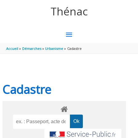
Aller au contenu
Aller au pied de page
Thénac
MENU
PRINCIPAL
Accueil
Démarches
Urbanisme
Cadastre
Cadastre