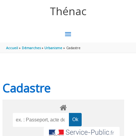
Aller au contenu
Aller au pied de page
Thénac
MENU
PRINCIPAL
Accueil
Démarches
Urbanisme
Cadastre
Cadastre