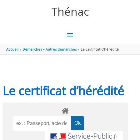
Aller au contenu
Aller au pied de page
Thénac
MENU
PRINCIPAL
Accueil
Démarches
Autres démarches
Le certificat d’hérédité
Le certificat d’hérédité