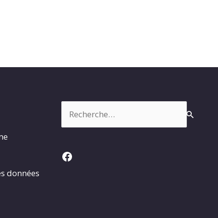
Rechercher :
rme
Facebook
es données