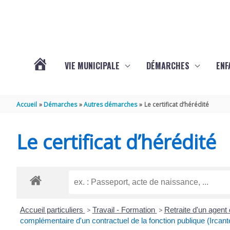
Aller au contenu
Aller au pied de page
VIE MUNICIPALE
DÉMARCHES
ENF
ACTUALITÉS
Accueil
Démarches
Autres démarches
Le certificat d’hérédité
DE
Le certificat d’hérédité
THÉNAC
Accueil particuliers
>
Travail - Formation
>
Retraite d'un agent d
complémentaire d'un contractuel de la fonction publique (Ircant