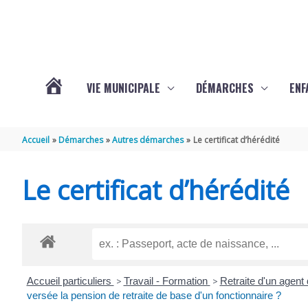
Aller au contenu
Aller au pied de page
VIE MUNICIPALE
DÉMARCHES
ENF
ACTUALITÉS
Accueil
Démarches
Autres démarches
Le certificat d’hérédité
DE
Le certificat d’hérédité
THÉNAC
Accueil particuliers
>
Travail - Formation
>
Retraite d'un agent d
versée la pension de retraite de base d'un fonctionnaire ?