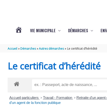
Aller au contenu
Aller au pied de page
VIE MUNICIPALE
DÉMARCHES
ENF
ACTUALITÉS
Accueil
Démarches
Autres démarches
Le certificat d’hérédité
DE
Le certificat d’hérédité
THÉNAC
Accueil particuliers
>
Travail - Formation
>
Retraite d'un agent d
d'un agent de la fonction publique