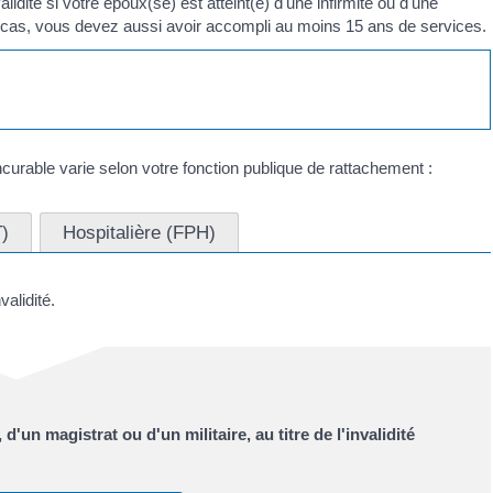
idité si votre époux(se) est atteint(e) d'une infirmité ou d'une
 cas, vous devez aussi avoir accompli au moins 15 ans de services.
curable varie selon votre fonction publique de rattachement :
T)
Hospitalière (FPH)
alidité.
d'un magistrat ou d'un militaire, au titre de l'invalidité