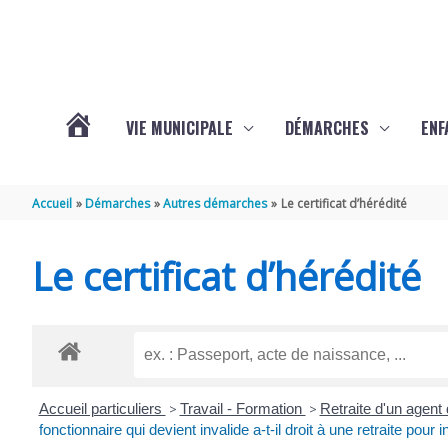
Aller au contenu
Aller au pied de page
VIE MUNICIPALE
DÉMARCHES
ENF
ACTUALITÉS
Accueil
Démarches
Autres démarches
Le certificat d’hérédité
DE
Le certificat d’hérédité
THÉNAC
Accueil particuliers
>
Travail - Formation
>
Retraite d'un agent d
fonctionnaire qui devient invalide a-t-il droit à une retraite pour in