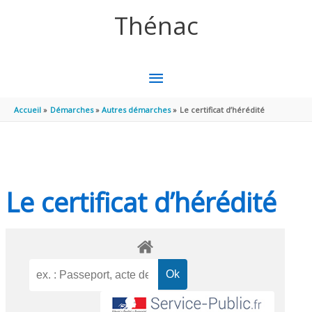
Aller au contenu
Aller au pied de page
Thénac
MENU
PRINCIPAL
Accueil
Démarches
Autres démarches
Le certificat d’hérédité
Le certificat d’hérédité