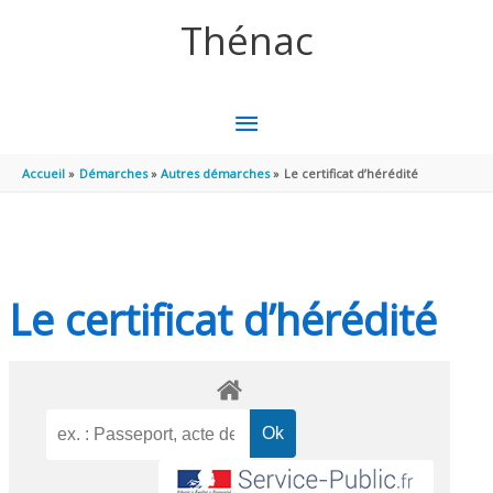
Aller au contenu
Aller au pied de page
Thénac
MENU
PRINCIPAL
Accueil
Démarches
Autres démarches
Le certificat d’hérédité
Le certificat d’hérédité