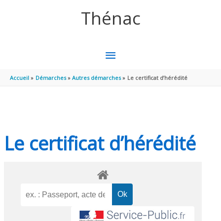
Aller au contenu
Aller au pied de page
Thénac
MENU
PRINCIPAL
Accueil
Démarches
Autres démarches
Le certificat d’hérédité
Le certificat d’hérédité