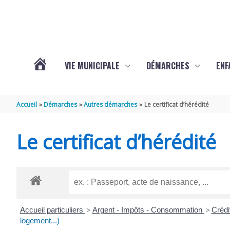
Aller au contenu
Aller au pied de page
VIE MUNICIPALE
DÉMARCHES
ENF
ACTUALITÉS
Accueil
Démarches
Autres démarches
Le certificat d’hérédité
DE
Le certificat d’hérédité
THÉNAC
Accueil particuliers
>
Argent - Impôts - Consommation
>
Crédi
logement...)