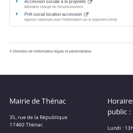
Accession sociale à la propriété
Ministère chargé de l'environnement
Prêt social location accession
Agence nationale pour l'information sur le logement (Anil)
©
Direction de l'information légale et administrative
Mairie de Thénac
Horaire
public :
35, rue de la République
17460 Thénac
Lundi : 13