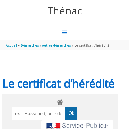
Aller au contenu
Aller au pied de page
Thénac
MENU
PRINCIPAL
Accueil
Démarches
Autres démarches
Le certificat d’hérédité
Le certificat d’hérédité