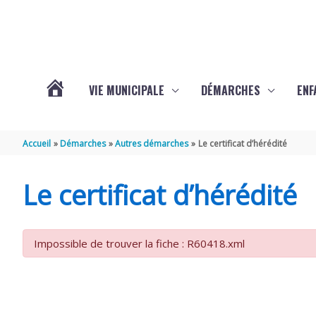
Aller au contenu
Aller au pied de page
VIE MUNICIPALE
DÉMARCHES
ENF
ACTUALITÉS
Accueil
Démarches
Autres démarches
Le certificat d’hérédité
DE
Le certificat d’hérédité
THÉNAC
Impossible de trouver la fiche : R60418.xml