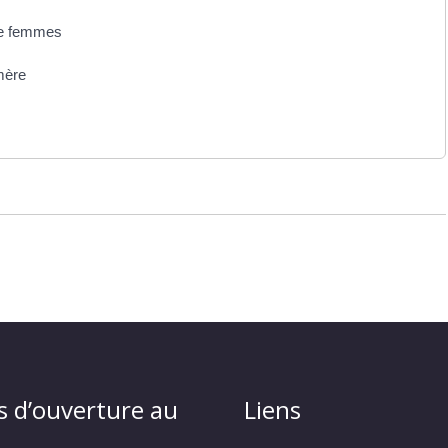
de femmes
mère
s d’ouverture au
Liens