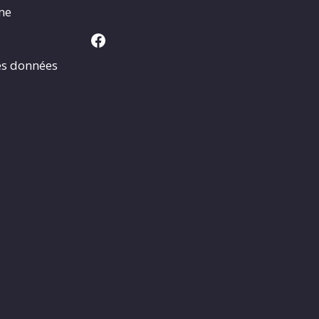
rme
Facebook
es données