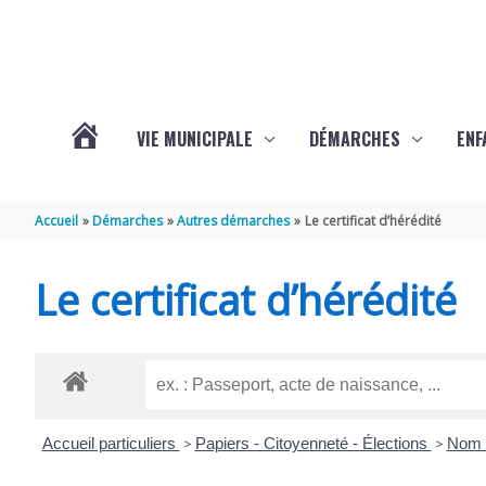
Aller au contenu
Aller au pied de page
VIE MUNICIPALE
DÉMARCHES
ENF
ACTUALITÉS
Accueil
Démarches
Autres démarches
Le certificat d’hérédité
DE
Le certificat d’hérédité
THÉNAC
Accueil particuliers
>
Papiers - Citoyenneté - Élections
>
Nom 