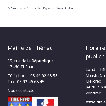
©
Direction de l'information légale et administrative
Mairie de Thénac
Horaire
public :
35, rue de la République
17460 Thénac
Lundi : 13
Mardi : 9h
Téléphone : 05.46.92.63.58
Mercredi :
Fax : 05.92.46.68.45
Jeudi : 9h 
Nous contacter
Vendredi :
Astreinte 