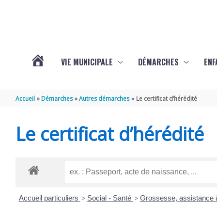
Aller au contenu
Aller au pied de page
VIE MUNICIPALE
DÉMARCHES
ENF
ACTUALITÉS
Accueil
Démarches
Autres démarches
Le certificat d’hérédité
DE
Le certificat d’hérédité
THÉNAC
Accueil particuliers
>
Social - Santé
>
Grossesse, assistance à