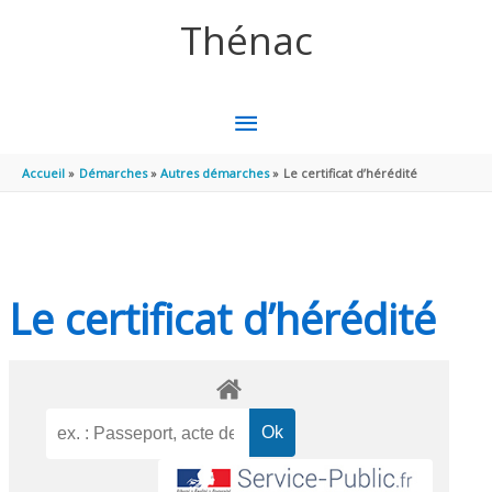
Aller au contenu
Aller au pied de page
Thénac
MENU
PRINCIPAL
Accueil
Démarches
Autres démarches
Le certificat d’hérédité
Le certificat d’hérédité