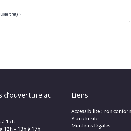
ble tiret) ?
s d’ouverture au
Liens
Accessibilité : non confo
Plan du site
h à 17h
Mentions légales
 à 12h – 13h à 17h