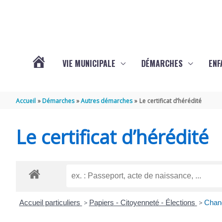
Aller au contenu
Aller au pied de page
VIE MUNICIPALE
DÉMARCHES
ENF
ACTUALITÉS
Accueil
Démarches
Autres démarches
Le certificat d’hérédité
DE
Le certificat d’hérédité
THÉNAC
Accueil particuliers
>
Papiers - Citoyenneté - Élections
>
Chang