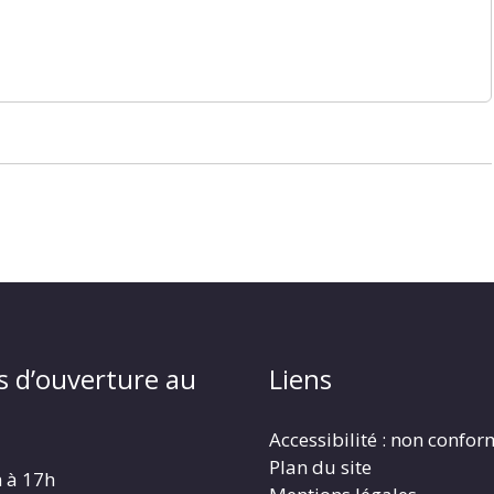
s d’ouverture au
Liens
Accessibilité : non confo
Plan du site
h à 17h