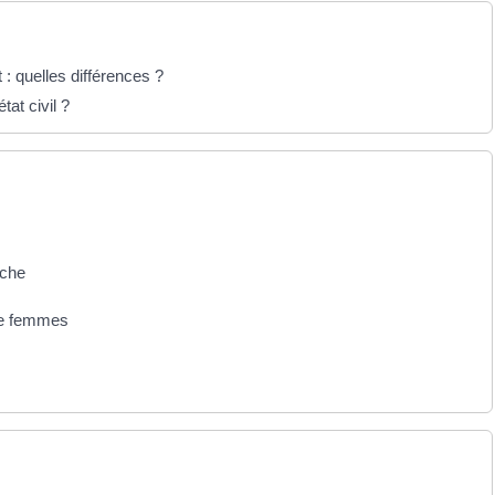
: quelles différences ?
tat civil ?
rche
de femmes