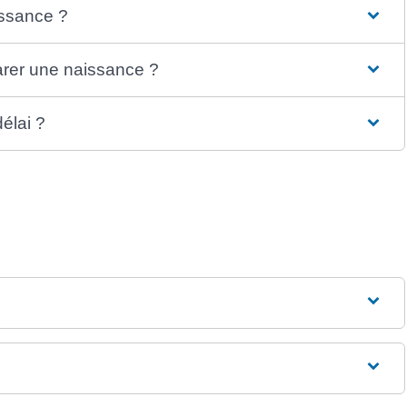
issance ?
arer une naissance ?
élai ?