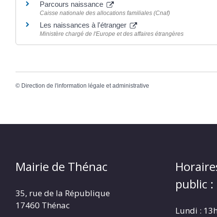
Parcours naissance
Caisse nationale des allocations familiales (Cnaf)
Les naissances à l'étranger
Ministère chargé de l'Europe et des affaires étrangères
©
Direction de l'information légale et administrative
Mairie de Thénac
Horaire
public :
35, rue de la République
17460 Thénac
Lundi : 13