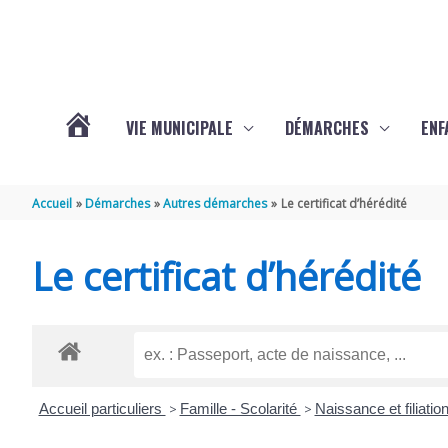
Aller au contenu
Aller au pied de page
VIE MUNICIPALE
DÉMARCHES
ENF
ACTUALITÉS
Accueil
Démarches
Autres démarches
Le certificat d’hérédité
DE
Le certificat d’hérédité
THÉNAC
Accueil particuliers
>
Famille - Scolarité
>
Naissance et filiatio