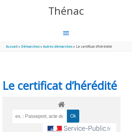
Aller au contenu
Aller au pied de page
Thénac
MENU
PRINCIPAL
Accueil
Démarches
Autres démarches
Le certificat d’hérédité
Le certificat d’hérédité