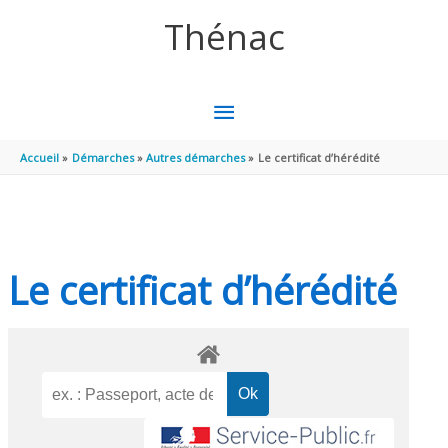
Aller au contenu
Aller au pied de page
Thénac
MENU
PRINCIPAL
Accueil
Démarches
Autres démarches
Le certificat d’hérédité
Le certificat d’hérédité