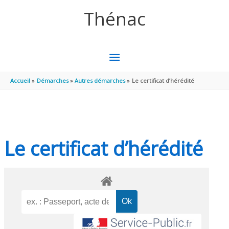
Aller au contenu
Aller au pied de page
Thénac
MENU
PRINCIPAL
Accueil
Démarches
Autres démarches
Le certificat d’hérédité
Le certificat d’hérédité