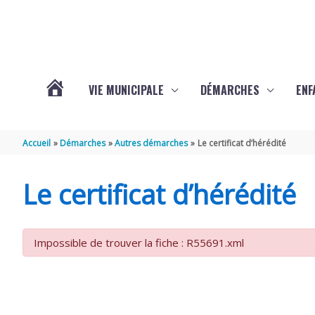
Aller au contenu
Aller au pied de page
VIE MUNICIPALE
DÉMARCHES
ENF
ACTUALITÉS
Accueil
Démarches
Autres démarches
Le certificat d’hérédité
DE
Le certificat d’hérédité
THÉNAC
Impossible de trouver la fiche : R55691.xml