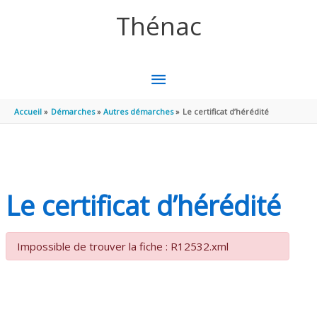
Aller au contenu
Aller au pied de page
Thénac
MENU
PRINCIPAL
Accueil
Démarches
Autres démarches
Le certificat d’hérédité
Le certificat d’hérédité
Impossible de trouver la fiche : R12532.xml