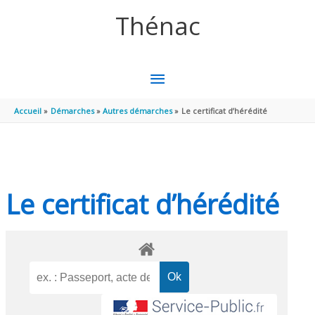
Aller au contenu
Aller au pied de page
Thénac
MENU
PRINCIPAL
Accueil
Démarches
Autres démarches
Le certificat d’hérédité
Le certificat d’hérédité