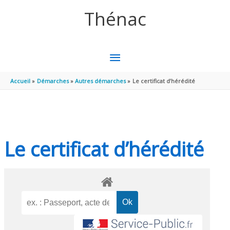
Aller au contenu
Aller au pied de page
Thénac
MENU
PRINCIPAL
Accueil
Démarches
Autres démarches
Le certificat d’hérédité
Le certificat d’hérédité