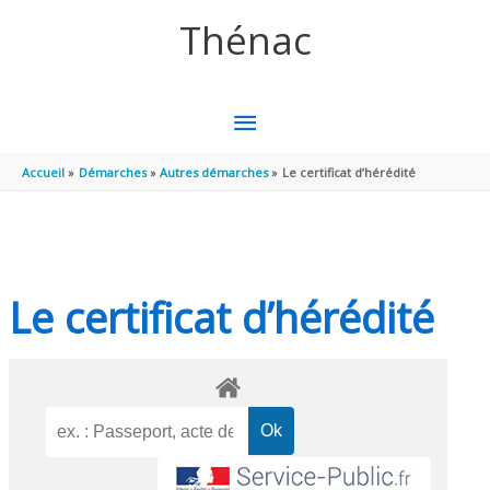
Aller au contenu
Aller au pied de page
Thénac
MENU
PRINCIPAL
Accueil
Démarches
Autres démarches
Le certificat d’hérédité
Le certificat d’hérédité