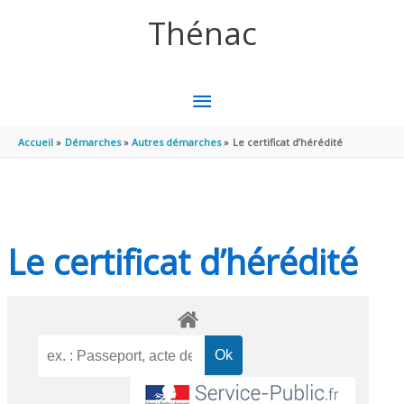
Aller au contenu
Aller au pied de page
Thénac
MENU
PRINCIPAL
Accueil
Démarches
Autres démarches
Le certificat d’hérédité
Le certificat d’hérédité