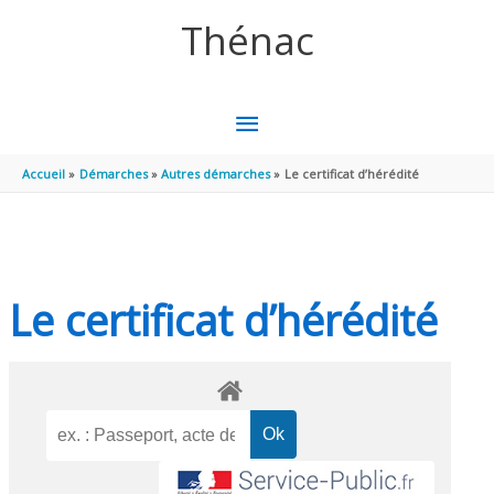
Aller au contenu
Aller au pied de page
Thénac
MENU
PRINCIPAL
Accueil
Démarches
Autres démarches
Le certificat d’hérédité
Le certificat d’hérédité